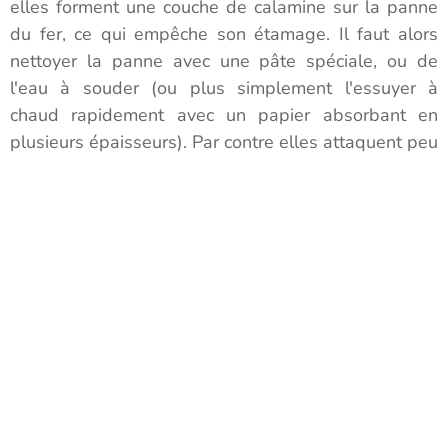
elles forment une couche de calamine sur la panne
du fer, ce qui empêche son étamage. Il faut alors
nettoyer la panne avec une pâte spéciale, ou de
l'eau à souder (ou plus simplement l'essuyer à
chaud rapidement avec un papier absorbant en
plusieurs épaisseurs). Par contre elles attaquent peu
les pannes de fer. Elles ont moins de pouvoir
mouillant.
On les trouve dans les soudures en fil pour
l'électronique où elles sont intégrées sous la forme
de brins très fins, de poudres (soudures dites
multicores).
Les flux organiques