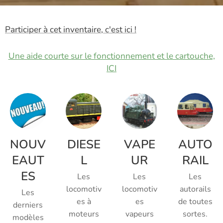
Participer à cet inventaire, c'est ici !
Une aide courte sur le fonctionnement et le cartouche,
ICI
NOUV
DIESE
VAPE
AUTO
EAUT
L
UR
RAIL
ES
Les
Les
Les
locomotiv
locomotiv
autorails
Les
es à
es
de toutes
derniers
moteurs
vapeurs
sortes.
modèles