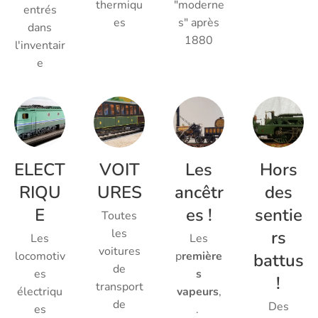
thermiqu
"moderne
entrés
es
s" après
dans
1880
l'inventair
e
ELECT
VOIT
Les
Hors
RIQU
URES
ancêtr
des
E
es !
sentie
Toutes
les
rs
Les
Les
voitures
locomotiv
p
remière
battus
de
es
s
!
transport
électriqu
vapeurs
,
de
Des
es
.