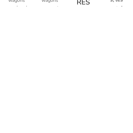
wagons
wagons
RES
marchand
grues et
contain
Le
ises ou
grues de
ers.
nombre
spéciaux.
quai, les
et le type
wagons
de
ateliers
foudres
devenant
trop
important
, ils ont
droit à
une page
spécifiqu
e.