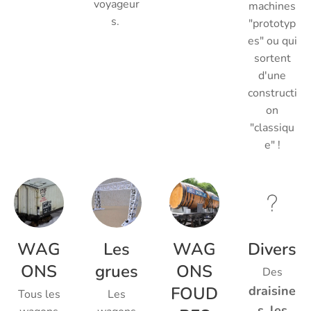
voyageur
machines
s.
"prototyp
es" ou qui
sortent
d'une
constructi
on
"classiqu
e" !
WAG
Les
WAG
Divers
ONS
grues
ONS
Des
FOUD
draisine
Tous les
Les
s, les