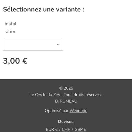
Sélectionnez une variante :
instal
lation
3,00
€
© 2025
Le Cercle du Zéro. Tous droits réservés.
B. RUMEAU
Optimisé par
Webnode
Devises
EUR €
CHF
GBP £