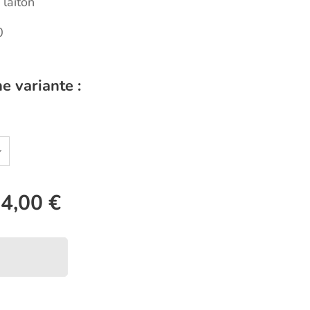
laiton
0
e variante :
e
4,00
€