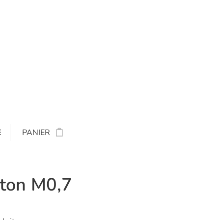
E
PANIER
iton M0,7