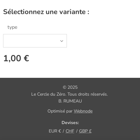
Sélectionnez une variante :
type
1,00
€
© 2025
Le Cercle du Zéro. Tous droits réservés.
B. RUMEAU
Optimisé par
Webnode
Devises
EUR €
CHF
GBP £